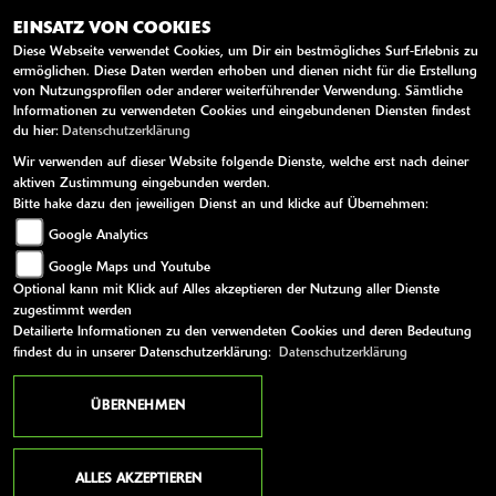
Freitag:
08:00 - 12:00 und 13:00 - 18:00
EINSATZ VON COOKIES
Diese Webseite verwendet Cookies, um Dir ein bestmögliches Surf-Erlebnis zu
Samstag:
09:00 - 12:00
ermöglichen. Diese Daten werden erhoben und dienen nicht für die Erstellung
Sonntag:
geschlossen
von Nutzungsprofilen oder anderer weiterführender Verwendung. Sämtliche
Informationen zu verwendeten Cookies und eingebundenen Diensten findest
du hier:
Datenschutzerklärung
WEITERE LINKS
Wir verwenden auf dieser Website folgende Dienste, welche erst nach deiner
aktiven Zustimmung eingebunden werden.
Kawasaki News
Bitte hake dazu den jeweiligen Dienst an und klicke auf Übernehmen:
Google Analytics
Kawasaki Handbücher
Google Maps und Youtube
Kawasaki Bekleidung
Optional kann mit Klick auf Alles akzeptieren der Nutzung aller Dienste
Kawasaki Merchandise
zugestimmt werden
Detailierte Informationen zu den verwendeten Cookies und deren Bedeutung
findest du in unserer Datenschutzerklärung:
Datenschutzerklärung
AGB
Impressum
Datenschutz
Disclaimer
Barrierefreiheit
ÜBERNEHMEN
powered by 1000PS
ALLES AKZEPTIEREN