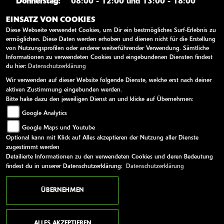
Donnerstag:
08:00 - 12:00 und 13:00 - 18:00
Freitag:
08:00 - 12:00 und 13:00 - 18:00
EINSATZ VON COOKIES
Diese Webseite verwendet Cookies, um Dir ein bestmögliches Surf-Erlebnis zu
Samstag:
09:00 - 12:00
ermöglichen. Diese Daten werden erhoben und dienen nicht für die Erstellung
von Nutzungsprofilen oder anderer weiterführender Verwendung. Sämtliche
Sonntag:
geschlossen
Informationen zu verwendeten Cookies und eingebundenen Diensten findest
du hier:
Datenschutzerklärung
Wir verwenden auf dieser Website folgende Dienste, welche erst nach deiner
WEITERE LINKS
aktiven Zustimmung eingebunden werden.
Bitte hake dazu den jeweiligen Dienst an und klicke auf Übernehmen:
Kawasaki News
Google Analytics
Kawasaki Handbücher
Google Maps und Youtube
Kawasaki Bekleidung
Optional kann mit Klick auf Alles akzeptieren der Nutzung aller Dienste
Kawasaki Merchandise
zugestimmt werden
Detailierte Informationen zu den verwendeten Cookies und deren Bedeutung
findest du in unserer Datenschutzerklärung:
Datenschutzerklärung
AGB
Impressum
Datenschutz
Disclaimer
Barrierefreiheit
ÜBERNEHMEN
powered by 1000PS
ALLES AKZEPTIEREN