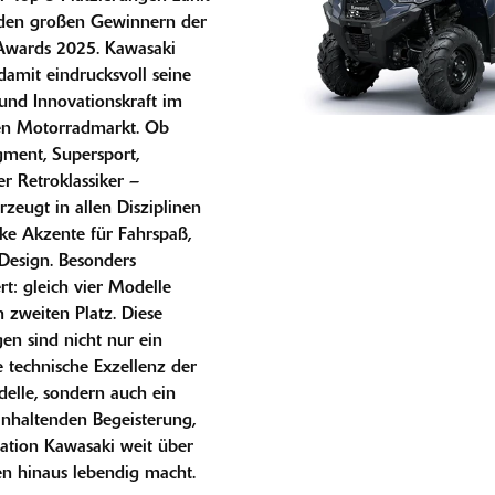
den großen Gewinnern der
wards 2025. Kawasaki
 damit eindrucksvoll seine
t und Innovationskraft im
len Motorradmarkt. Ob
gment, Supersport,
r Retroklassiker –
zeugt in allen Disziplinen
rke Akzente für Fahrspaß,
Design. Besonders
t: gleich vier Modelle
 zweiten Platz. Diese
n sind nicht nur ein
e technische Exzellenz der
elle, sondern auch ein
anhaltenden Begeisterung,
nation Kawasaki weit über
n hinaus lebendig macht.