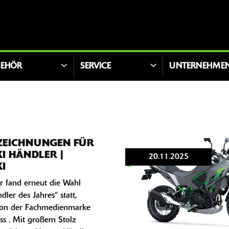
BEHÖR
SERVICE
UNTERNEHME
ZEICHNUNGEN FÜR
I HÄNDLER |
20.11.2025
I
r fand erneut die Wahl
ler des Jahres“ statt,
 von der Fachmedienmarke
ss . Mit großem Stolz