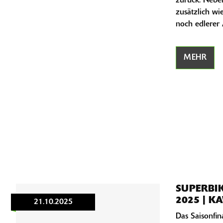
zurück. Nebe
zusätzlich wi
noch edlerer 
MEHR
SUPERBI
2025 | K
21.10.2025
Das Saisonfi