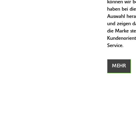
können wir b
haben bei die
Auswahl hera
und zeigen da
die Marke ste
Kundenorient
Service.
MEHR