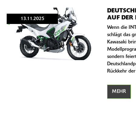
DEUTSCH
AUF DER 
13.11.2025
Wenn die INT
schlägt das g
Kawasaki brin
Modellprogr
sondern feiert
Deutschlandp
Rückkehr der
MEHR