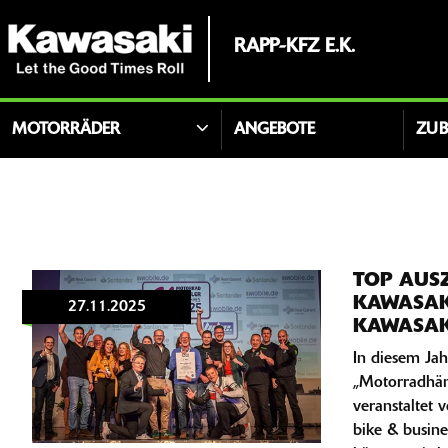
RAPP-KFZ E.K.
MOTORRÄDER
ANGEBOTE
ZU
TOP AUS
KAWASAK
27.11.2025
KAWASAK
In diesem Jah
„Motorradhänd
veranstaltet
bike & busine