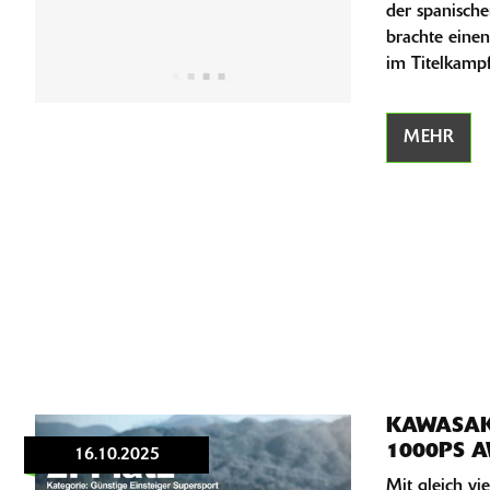
der spanische
brachte ein
im Titelkampf
MEHR
KAWASAK
1000PS 
16.10.2025
Mit gleich vi