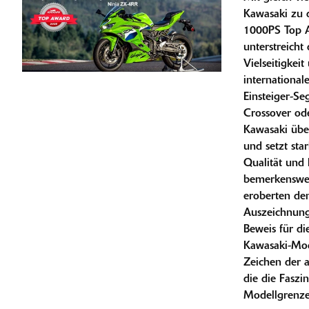
Kawasaki zu 
1000PS Top A
unterstreicht
Vielseitigkei
internationa
Einsteiger-Se
Crossover ode
Kawasaki über
und setzt sta
Qualität und 
bemerkenswer
eroberten den
Auszeichnunge
Beweis für di
Kawasaki-Mod
Zeichen der 
die die Faszi
Modellgrenze